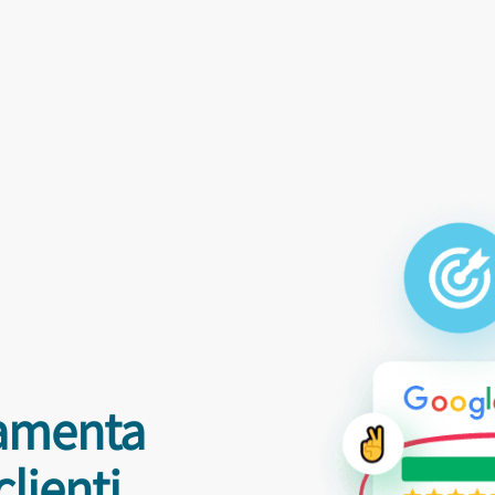
damenta
clienti