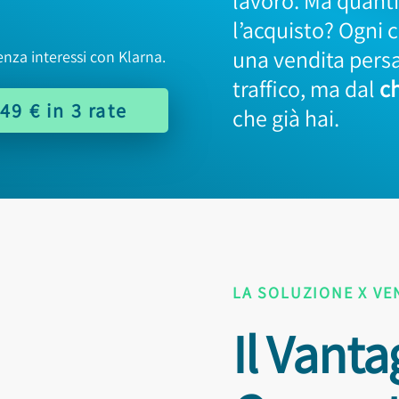
lavoro. Ma quant
l’acquisto? Ogni 
una vendita persa
enza interessi con Klarna.
traffico, ma dal
ch
49 € in 3 rate
che già hai.
LA SOLUZIONE X VE
Il Vanta