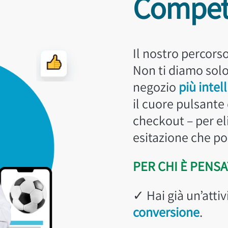
Compet
Il nostro percors
Non ti diamo solo
negozio
più intel
il cuore pulsante
checkout – per el
esitazione che po
PER CHI È PENSA
✓ Hai già un’attiv
conversione
.