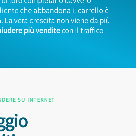
i di loro completano davvero
cliente che abbandona il carrello è
. La vera crescita non viene da più
iudere più vendite
con il traffico
NDERE SU INTERNET
ggio