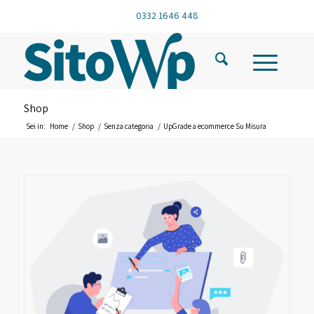
0332 1646 448
Shop
Sei in:
Home
/
Shop
/
Senza categoria
/
UpGrade a ecommerce Su Misura