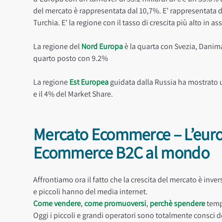
del mercato è rappresentata dal 10,7%. E’ rappresentata da
Turchia. E’ la regione con il tasso di crescita più alto in as
La regione del
Nord Europa
è la quarta con Svezia, Danimar
quarto posto con 9.2%
La regione
Est Europea
guidata dalla Russia ha mostrato 
e il 4% del Market Share.
Mercato Ecommerce – L’europ
Ecommerce B2C al mondo
Affrontiamo ora il fatto che la crescita del mercato è in
e piccoli hanno del media internet.
Come vendere
,
come promuoversi
,
perchè spendere
tempo
Oggi i piccoli e grandi operatori sono totalmente consci d