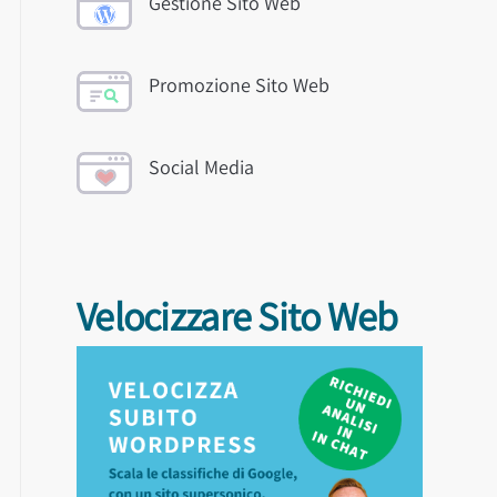
Gestione Sito Web
Promozione Sito Web
Social Media
Velocizzare Sito Web