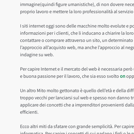
immagine(quindi figure umanistiche), di non dovere nec
proprio lavoro e mettere la loro professionalità al servizio
I siti internet oggi sono delle macchine molto evolute e 
informazioni per i clienti, che li inducano a chiarire la lo
contattare o comprare attraverso un sito, un determinato
l’approccio all’acquisto web, ma anche l’approccio al neg
indagine su web.
Per capire Internet e il mercato del web è necessaria però
e buona passione per il lavoro, che sia esso svolto
on
opp
Un altro Mito molto gettonato è quello dell’età e della d
troppo vecchi per lanciarsi sul web e spesso non danno t
applicare dei concetti che a imprenditori provenienti dal
efficienti.
Ecco altri miti da sfatare con grande semplicità. Per capi
informatica. Per capire i concetti di cui parlano i figli o 