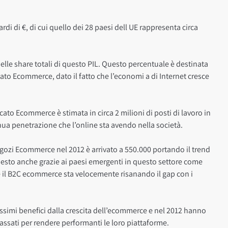
ardi di €, di cui quello dei 28 paesi dell UE rappresenta circa
elle share totali di questo PIL. Questo percentuale è destinata
rcato Ecommerce, dato il fatto che l’economi a di Internet cresce
rcato Ecommerce è stimata in circa 2 milioni di posti di lavoro in
ua penetrazione che l’online sta avendo nella società.
ozi Ecommerce nel 2012 è arrivato a 550.000 portando il trend
uesto anche grazie ai paesi emergenti in questo settore come
ve il B2C ecommerce sta velocemente risanando il gap con i
issimi benefici dalla crescita dell’ecommerce e nel 2012 hanno
 passati per rendere performanti le loro piattaforme.