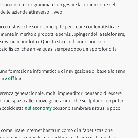
essariamente programmare per gestire la promozione del
 delle aziende attraverso il web.
poco costose che sono concepite per creare contenutistica e
ro mente in merito a prodotti e servizi, spingendoli a telefonare,
 servizio o prodotto. Questo sta cambiando non solo
ozio fisico, che arriva quasi sempre dopo un approfondita
 una formazione informatica e di navigazione di base e la sana
ure
off
line.
ifferenza generazionale, molti imprenditori pensano di essere
roppo spazio alle nuove generazioni che scalpitano per poter
la cosiddetta
old economy
possono sembrare astrusi e poco
re come usare internet basta un corso di alfabetizzazione
le nuove generazioni di imprenditori, basta un pò di umiltà e