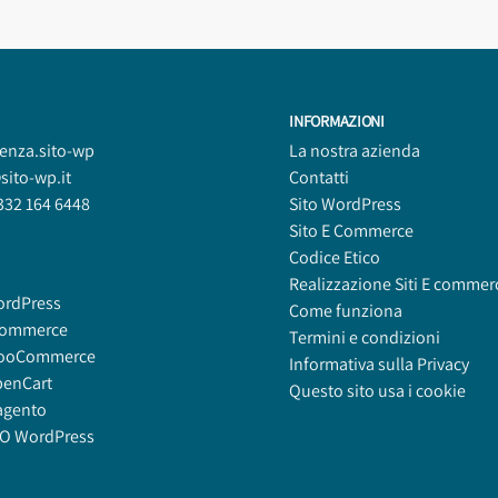
INFORMAZIONI
tenza.sito-wp
La nostra azienda
sito-wp.it
Contatti
332 164 6448
Sito WordPress
Sito E Commerce
Codice Etico
Realizzazione Siti E commer
ordPress
Come funziona
commerce
Termini e condizioni
ooCommerce
Informativa sulla Privacy
penCart
Questo sito usa i cookie
agento
EO WordPress