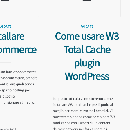
FAI DA TE
FAI DA TE
tallare
Come usare W3
ommerce
Total Cache
plugin
WordPress
 Installare Woocommerce
re Woocommerce, prenditi
ntrollare quali sono i
 spazio hosting per
ha bisogno
In questo articolo vi mostreremo come
funzionare al meglio.
installare W3 total cache predisporlo al
meglio per massimizzarne i benefici. Vi
mostreremo anche come combinare W3
total cache con i servizi di un content
delivery network per far caricare più
ennaio 2017