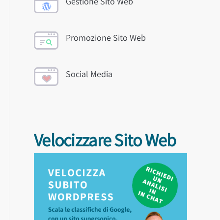
Gestione Sito Web
Promozione Sito Web
Social Media
Velocizzare Sito Web