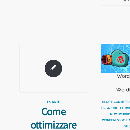
BLOG E-COMMERCE 
FAI DA TE
Come
CREAZIONE ECOMM
NEWS WORDPR
WORDPRESS
,
WEB 
ottimizzare
SIT