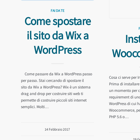
FAI DA TE
Come spostare
il sito da Wix a
Ins
WordPress
Wooc
Come passare da Wix a WordPress passo
Cosa ci serve per
per passo. Stai cercando di spostare il
Prima di installa
sito da Wix a WordPress? Wix è un sistema
un momento per co
drag and drop per costruire siti web ti
requirement di uno
permette di costruire piccoli siti internet
WordPress di cui 
semplici. Molti…
Woocommerce, per 
PHP 5.6 o…
14 Febbraio 2017
19 G