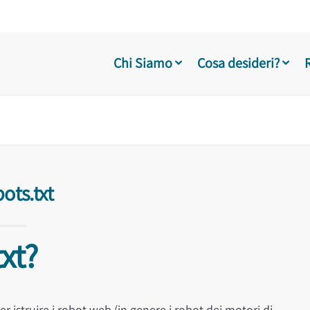
Chi Siamo
Cosa desideri?
ots.txt
txt?
r istruire i robot web (in genere i robot dei motori di