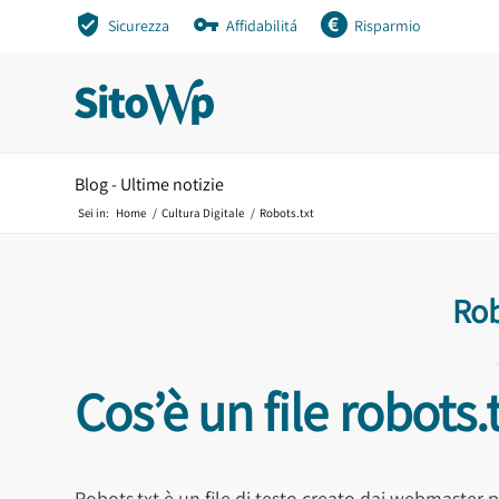
Sicurezza
Affidabilitá
Risparmio
Blog - Ultime notizie
Sei in:
Home
/
Cultura Digitale
/
Robots.txt
Rob
Cos’è un file robots.
Robots.txt è un file di testo creato dai webmaster pe