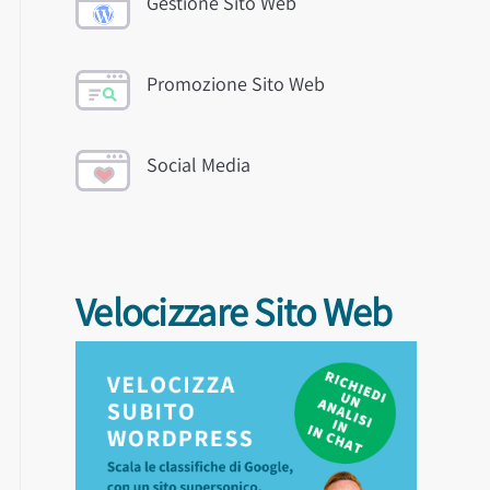
Gestione Sito Web
Promozione Sito Web
Social Media
Velocizzare Sito Web