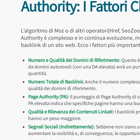
Authority: I Fattori 
L’algoritmo di Moz o di altri operatori(Href, SeoZo
Authority è complesso e in continua evoluzione, ma 
backlink di un sito web. Ecco i fattori più important
Numero e Qualità dei Domini di Riferimento:
Questo è 
da domini autorevoli (con una DA elevata) avrà un punt
quantità.
Numero Totale di Backlink:
Anche il numero complessiv
qualità dei domini di riferimento.
Page Authority (PA):
Il punteggio di Page Authority di s
PA elevata indica che specifiche pagine hanno una buo
Qualità e Rilevanza dei Contenuti Linkati:
I backlink pr
hanno un peso maggiore.
Segnali Sociali (Indirettamente):
Sebbene non siano un f
aumentare la visibilità e, di conseguenza, le opportuni