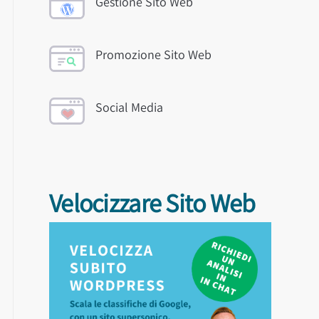
Gestione Sito Web
Promozione Sito Web
Social Media
Velocizzare Sito Web