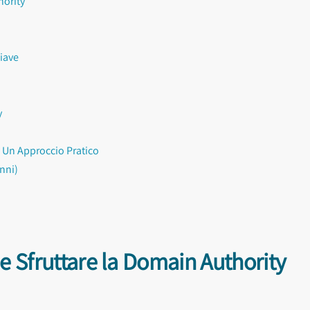
hority
hiave
y
: Un Approccio Pratico
anni)
 Sfruttare la Domain Authority