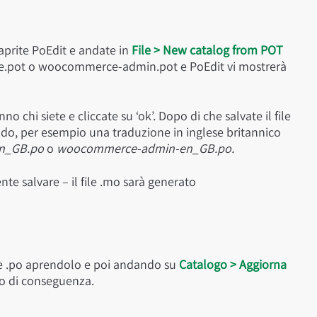
 aprite PoEdit e andate in
File > New catalog from POT
ce.pot o woocommerce-admin.pot e PoEdit vi mostrerà
nno chi siete e cliccate su ‘ok’. Dopo di che salvate il file
ndo, per esempio una traduzione in inglese britannico
n_GB.po
o
woocommerce-admin-en_GB.po.
te salvare – il file .mo sarà generato
ile .po aprendolo e poi andando su
Catalogo > Aggiorna
ato di conseguenza.