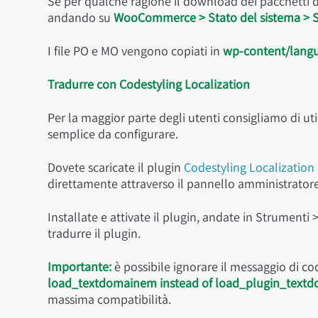
Se per qualche ragione il download dei pacchetti d
andando su
WooCommerce > Stato del sistema > S
I file PO e MO vengono copiati in
wp-content/langu
Tradurre con Codestyling Localization
Per la maggior parte degli utenti consigliamo di ut
semplice da configurare.
Dovete scaricate il plugin
Codestyling Localization
direttamente attraverso il pannello amministratore
Installate e attivate il plugin, andate in Strumenti 
tradurre il plugin.
Importante:
è possibile ignorare il messaggio di cod
load_textdomainem instead of load_plugin_textd
massima compatibilità.