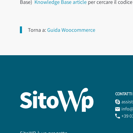
Base)
Knowledge Base article
per cercare il codic
Torna a:
Guida Woocommerce
CONTATTI
assis
info@
+39 0