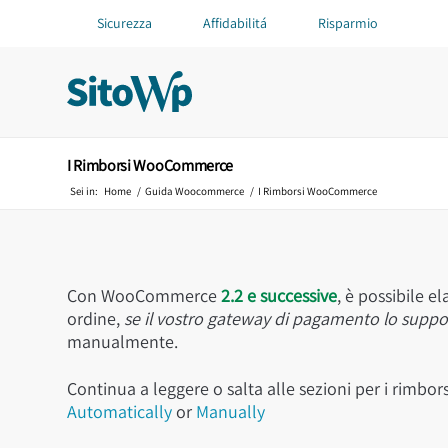
Sicurezza
Affidabilitá
Risparmio
I Rimborsi WooCommerce
Sei in:
Home
/
Guida Woocommerce
/
I Rimborsi WooCommerce
Con WooCommerce
2.2 e successive
, è possibile 
ordine,
se il vostro gateway di pagamento lo suppo
manualmente.
Continua a leggere o salta alle sezioni per i rimbor
Automatically
or
Manually